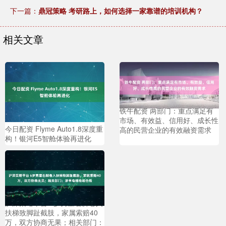
下一篇：
鼎冠策略 考研路上，如何选择一家靠谱的培训机构？
相关文章
铁牛配资 两部门：重点满足有
市场、有效益、信用好、成长性
今日配资 Flyme Auto1.8深度重
高的民营企业的有效融资需求
构！银河E5智舱体验再进化
沪深策略平台 6岁男童右脚卷入
扶梯致脚趾截肢，家属索赔40
万，双方协商无果；相关部门：