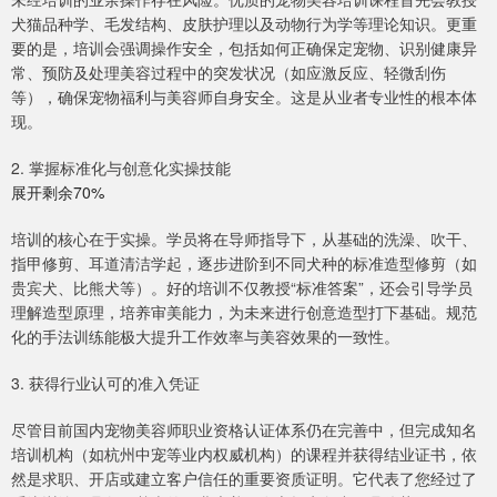
犬猫品种学、毛发结构、皮肤护理以及动物行为学等理论知识。更重
要的是，培训会强调操作安全，包括如何正确保定宠物、识别健康异
常、预防及处理美容过程中的突发状况（如应激反应、轻微刮伤
等），确保宠物福利与美容师自身安全。这是从业者专业性的根本体
现。
2. 掌握标准化与创意化实操技能
展开剩余70%
培训的核心在于实操。学员将在导师指导下，从基础的洗澡、吹干、
指甲修剪、耳道清洁学起，逐步进阶到不同犬种的标准造型修剪（如
贵宾犬、比熊犬等）。好的培训不仅教授“标准答案”，还会引导学员
理解造型原理，培养审美能力，为未来进行创意造型打下基础。规范
化的手法训练能极大提升工作效率与美容效果的一致性。
3. 获得行业认可的准入凭证
尽管目前国内宠物美容师职业资格认证体系仍在完善中，但完成知名
培训机构（如杭州中宠等业内权威机构）的课程并获得结业证书，依
然是求职、开店或建立客户信任的重要资质证明。它代表了您经过了