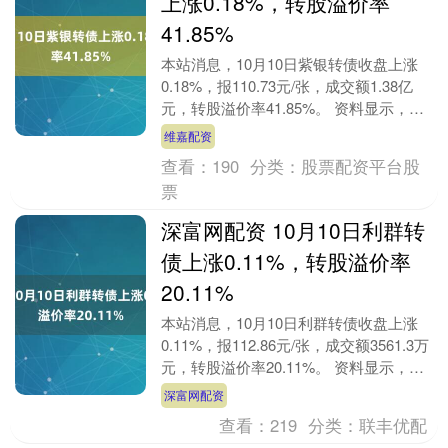
上涨0.18%，转股溢价率
41.85%
本站消息，10月10日紫银转债收盘上涨
0.18%，报110.73元/张，成交额1.38亿
元，转股溢价率41.85%。 资料显示，紫
银转债信用级别为“AA+”，债....
维嘉配资
查看：
190
分类：
股票配资平台股
票
深富网配资 10月10日利群转
债上涨0.11%，转股溢价率
20.11%
本站消息，10月10日利群转债收盘上涨
0.11%，报112.86元/张，成交额3561.3万
元，转股溢价率20.11%。 资料显示，利
群转债信用级别为“AA”，....
深富网配资
查看：
219
分类：
联丰优配