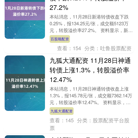
27.2%
本站消息，11月28日新港转债收盘下跌
0.25%，报134.25元/张，成交额5123万
元，转股溢价率27.2%。 资料显示，新港
转债信用级别为“AA-”，债券....
百股顺配资
查看：
154
分类：
吐鲁股票配资
九狐大通配资 11月28日神通
转债上涨1.3%，转股溢价率
12.47%
本站消息，11月28日神通转债收盘上涨
1.3%，报145.78元/张，成交额7362.14万
元，转股溢价率12.47%。 资料显示，神
通转债信用级别为“AA-”....
九狐大通配资
查看：
145
分类：
股票配资平台股
票