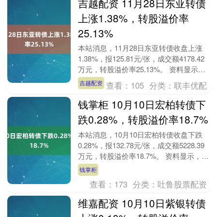
吉越配资 11月28日东亚转债
上涨1.38%，转股溢价率
25.13%
本站消息，11月28日东亚转债收盘上涨
1.38%，报125.81元/张，成交额4178.42
万元，转股溢价率25.13%。 资料显示，
东亚转债信用级别为“A+”....
吉越配资
查看：
105
分类：
联丰优配
钱掌柜 10月10日宏柏转债下
跌0.28%，转股溢价率18.7%
本站消息，10月10日宏柏转债收盘下跌
0.28%，报132.78元/张，成交额5228.39
万元，转股溢价率18.7%。 资料显示，宏
柏转债信用级别为“AA-”....
钱掌柜
查看：
173
分类：
吐鲁股票配资
维嘉配资 10月10日紫银转债