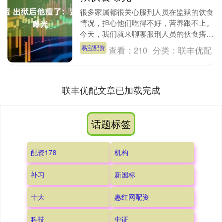
很多家属都很关心服刑人员在监狱的饮食
情况，担心他们吃得不好，营养跟不上。
今天，我们就来聊聊服刑人员的伙食搭配
和吃肉问题。 平时监狱的伙食大多是一
易宝配资
查看：
210
分类：
联丰优配
荤一素的组合，偶....
联丰优配文章已加载完成
话题标签
配资178
机构
补习
新国标
十大
惠红网配资
科技
中证