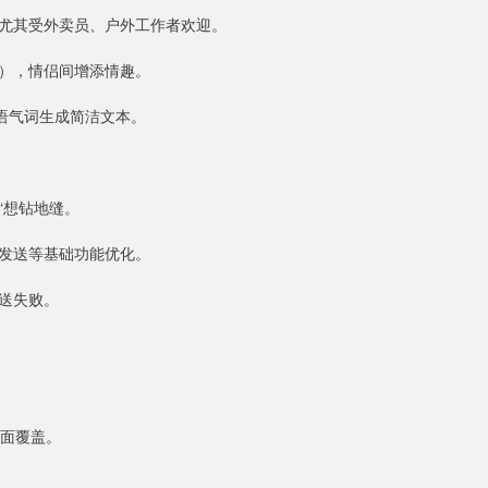
尤其受外卖员、户外工作者欢迎。
”），情侣间增添情趣。
语气词生成简洁文本。
言“想钻地缝。
发送等基础功能优化。
送失败。
全面覆盖。