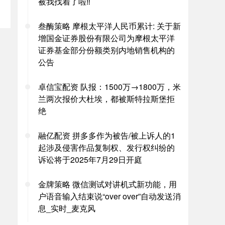
被我找着了啦‼️
叁酶策略 摩根太平洋人民币累计: 关于新
增国金证券股份有限公司为摩根太平洋
证券基金部分份额类别内地销售机构的
公告
卓信宝配资 队报：1500万→1800万，米
兰两次报价大杜埃，都被斯特拉斯堡拒
绝
融亿配资 拼多多作为被告/被上诉人的1
起涉及侵害作品复制权、发行权纠纷的
诉讼将于2025年7月29日开庭
金牌策略 微信测试对讲机式新功能，用
户语音输入结束说“over over”自动发送消
息_实时_麦克风