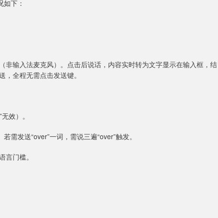
况如下：
（非输入法麦克风）。点击后说话，内容实时转为文字显示在输入框，结
动发送，全程无需点击发送键。
r”无效）。
需发送“over”一词，需说三遍“over”触发。
语言门槛。