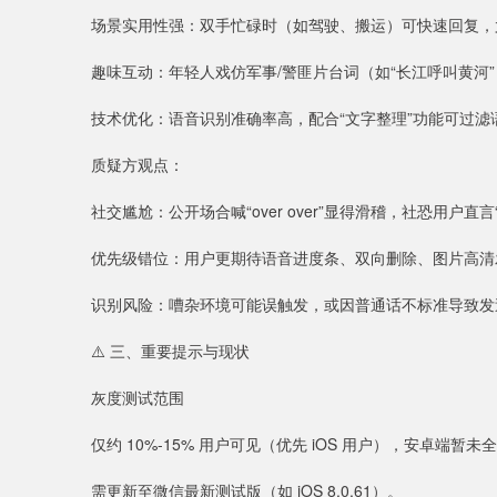
场景实用性强：双手忙碌时（如驾驶、搬运）可快速回复，
趣味互动：年轻人戏仿军事/警匪片台词（如“长江呼叫黄河
技术优化：语音识别准确率高，配合“文字整理”功能可过滤
质疑方观点：
社交尴尬：公开场合喊“over over”显得滑稽，社恐用户直
优先级错位：用户更期待语音进度条、双向删除、图片高清
识别风险：嘈杂环境可能误触发，或因普通话不标准导致发
⚠️ 三、重要提示与现状
灰度测试范围
仅约 10%-15% 用户可见（优先 iOS 用户），安卓端暂未
需更新至微信最新测试版（如 iOS 8.0.61）。