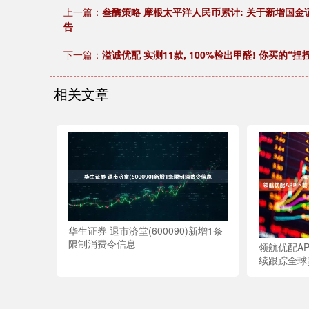
上一篇：
叁酶策略 摩根太平洋人民币累计: 关于新增国
告
下一篇：
溢诚优配 实测11款, 100%检出甲醛! 你买的“
相关文章
华生证券 退市济堂(600090)新增1条
限制消费令信息
领航优配A
续跟踪全球