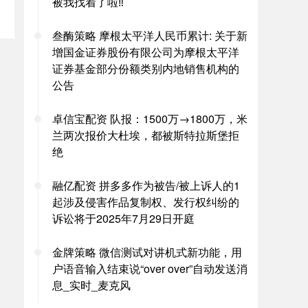
被我找着了啦‼️
叁酶策略 摩根太平洋人民币累计: 关于新
增国金证券股份有限公司为摩根太平洋
证券基金部分份额类别内地销售机构的
公告
卓信宝配资 队报：1500万→1800万，米
兰两次报价大杜埃，都被斯特拉斯堡拒
绝
融亿配资 拼多多作为被告/被上诉人的1
起涉及侵害作品复制权、发行权纠纷的
诉讼将于2025年7月29日开庭
金牌策略 微信测试对讲机式新功能，用
户语音输入结束说“over over”自动发送消
息_实时_麦克风